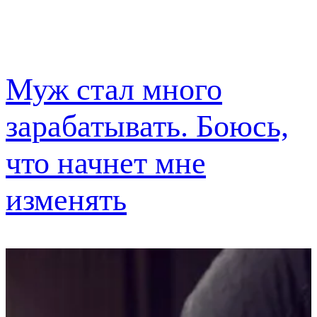
Муж стал много
зарабатывать. Боюсь,
что начнет мне
изменять