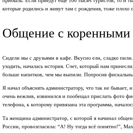
прибыль. Если приедут еще 100 тысяч туристов, то и ты,
которые родились и живут там с рождения, тоже плохо 
Общение с коренными 
Сидели мы с друзьями в кафе. Вкусно ели, сладко пили
уходить, началась история. Счет, который нам принес
больше напитков, чем мы выпили. Попросив фискальный 
Я начал объяснять администратору, что так не бывает, 
очень вежлив, извинился и пообещал прислать фото фис
телефона, к которому привязана эта программа, началос
Та женщина администратор, с которой я начинал общен
России, провозгласила: “А! Ну тогда всё понятно!”, Ма