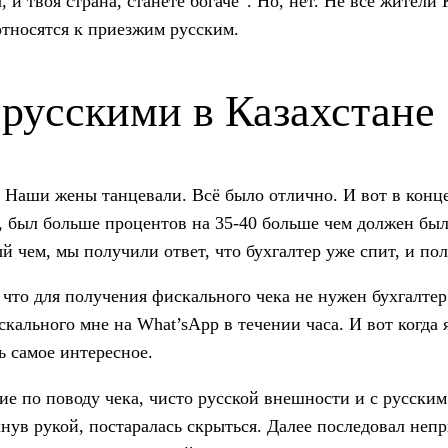
 и твоя страна, станете богаче”. Но, нет. Не все жители
относятся к приезжим русским.
русскими в Казахстане
. Наши жены танцевали. Всё было отлично. И вот в конце
ли, был больше процентов на 35-40 больше чем должен б
чем, мы получили ответ, что бухгалтер уже спит, и пол
и что для получения фискального чека не нужен бухгалте
кального мне на What’sApp в течении часа. И вот когда
ь самое интересное.
ие по поводу чека, чисто русской внешности и с русски
хнув рукой, постаралась скрыться. Далее последовал непр