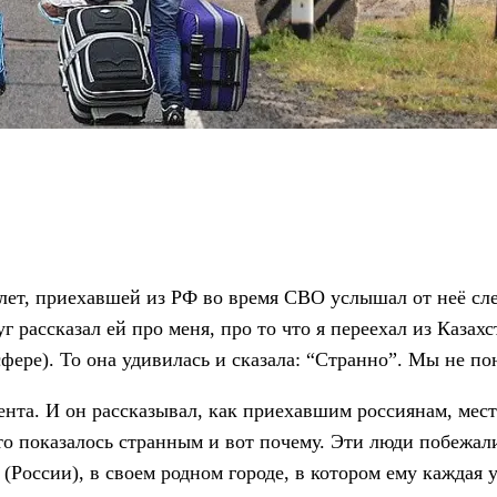
ет, приехавшей из РФ во время СВО услышал от неё след
г рассказал ей про меня, про то что я переехал из Казах
сфере). То она удивилась и сказала: “Странно”. Мы не по
нта. И он рассказывал, как приехавшим россиянам, мес
это показалось странным и вот почему. Эти люди побежал
 (России), в своем родном городе, в котором ему каждая у