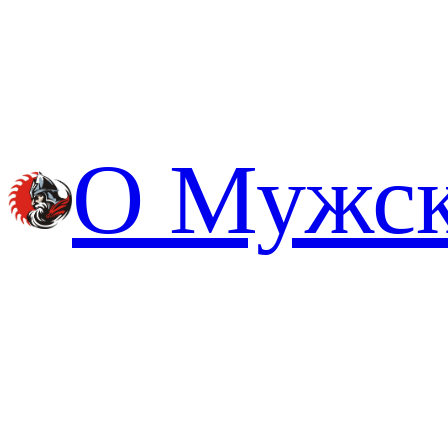
Перейти
к
содержимому
О Мужс